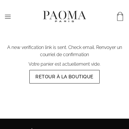
Passer
LIVRAISON WORLDWIDE & EN 72H EN FRANCE
au
contenu
A new verification link is sent. Check email.
Renvoyer un
courriel de confirmation
Votre panier est actuellement vide.
RETOUR À LA BOUTIQUE