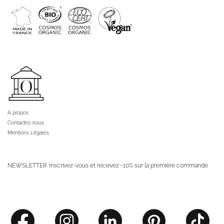
A propos
Contactez-nous
Mentions Légales
NEWSLETTER
Inscrivez-vous et recevez -10% sur la première commande