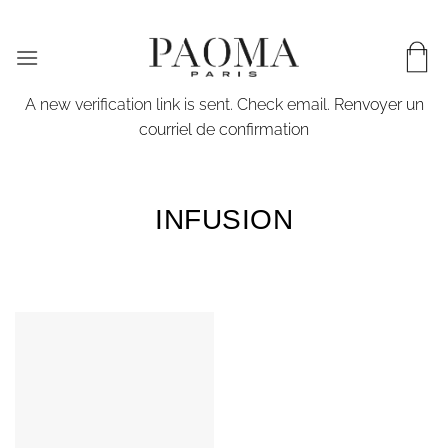
Passer
LIVRAISON WORLDWIDE & EN 72H EN FRANCE
au
contenu
A new verification link is sent. Check email.
Renvoyer un
courriel de confirmation
INFUSION