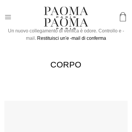
Salta
Consegna in tutto il mondo e in 72 ore in Francia
al
contenuto
Un nuovo collegamento di verifica è odore. Controllo e -
mail.
Restituisci un'e -mail di conferma
CORPO