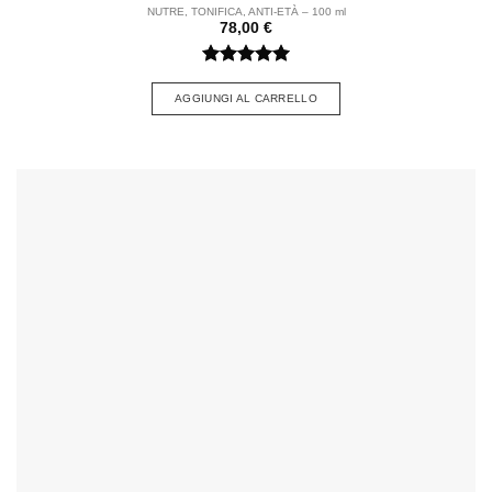
NUTRE, TONIFICA, ANTI-
ETÀ – 100 ml
78,00
€
Voto
5
su
5
AGGIUNGI AL CARRELLO