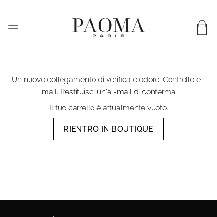
Salta
Consegna in tutto il mondo e in 72 ore in Francia
al
contenuto
Un nuovo collegamento di verifica è odore. Controllo e -
mail.
Restituisci un'e -mail di conferma
Il tuo carrello è attualmente vuoto.
RIENTRO IN BOUTIQUE