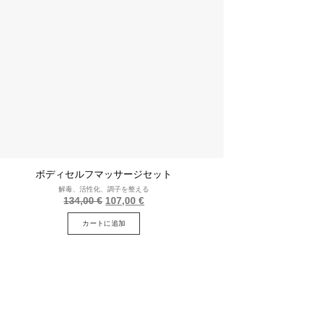
ボディセルフマッサージセット
解毒、活性化、調子を整える
当
現
134,00
€
107,00
€
初
在
の
の
カートに追加
価
価
格
格
は
は
134.00
107.00
ユ
ユ
ー
ー
ロ
ロ
で
で
し
す。.