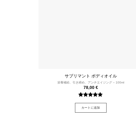
サブリマント ボディオイル
栄養補給、引き締め、アンチ
エイジング – 100ml
78,00
€
評価
5/5
​
カートに追加