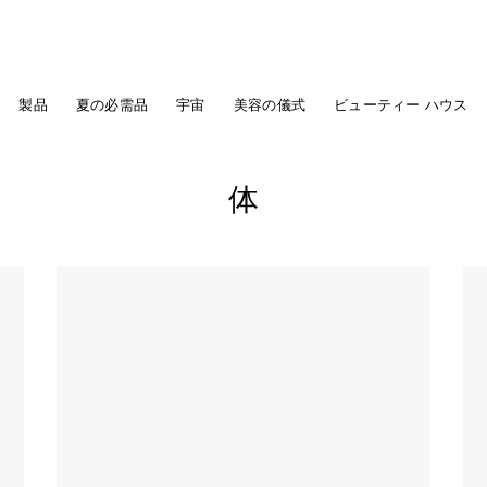
フランスの72時間で世界中の配達
製品
夏の必需品
宇宙
美容の儀式
ビューティー ハウス
体