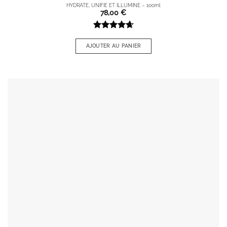
HYDRATE, UNIFIE ET ILLUMINE – 100ml
78,00
€
Note
4.67
sur 5
AJOUTER AU PANIER