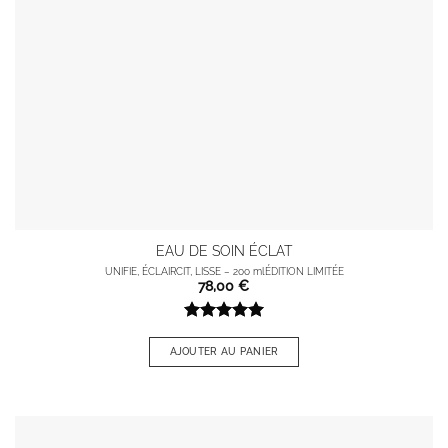
EAU DE SOIN ÉCLAT
UNIFIE, ÉCLAIRCIT, LISSE – 200 ml
ÉDITION LIMITÉE
78,00
€
Note
5
sur
5
AJOUTER AU PANIER