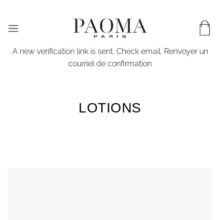
Passer
LIVRAISON WORLDWIDE & EN 72H EN FRANCE
au
contenu
A new verification link is sent. Check email.
Renvoyer un
courriel de confirmation
LOTIONS