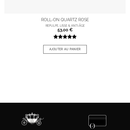
ROLL-ON QUARTZ ROSE
REPULPE, LISSE & ANTI-ÂGE
53,00
€
Note
5
sur
5
AJOUTER AU PANIER