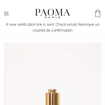
Passer
LIVRAISON WORLDWIDE & EN 72H EN FRANCE
au
contenu
A new verification link is sent. Check email.
Renvoyer un
courriel de confirmation