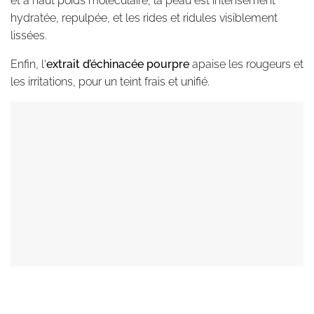
et à haut poids moléculaire, la peau est intensément
hydratée, repulpée, et les rides et ridules visiblement
lissées.
Enfin, l
‘
extrait d’échinacée pourpre
apaise les rougeurs et
les irritations, pour un teint frais et unifié.