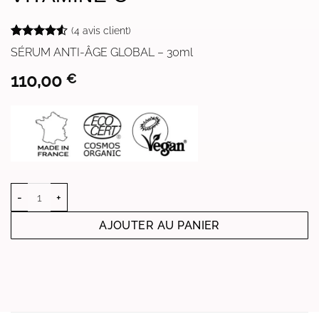
(
4
avis client)
Noté
4
4.5
SÉRUM ANTI-ÂGE GLOBAL – 30ml
sur 5 basé
sur
110,00
€
notations
client
quantité de CONCENTRÉ BEAUTÉ VITAMINE C
AJOUTER AU PANIER