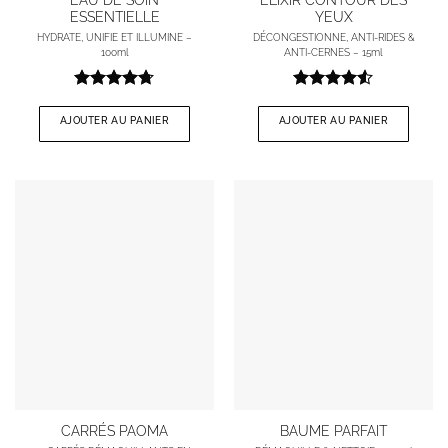
EAU DE SOIN
ÉLIXIR CONTOUR DES
ESSENTIELLE
YEUX
HYDRATE, UNIFIE ET ILLUMINE –
DÉCONGESTIONNE, ANTI-RIDES &
100ml
ANTI-CERNES – 15ml
Note
4.67
Note
4.5
sur 5
sur 5
AJOUTER AU PANIER
AJOUTER AU PANIER
Ce
CARRÉS PAOMA
BAUME PARFAIT