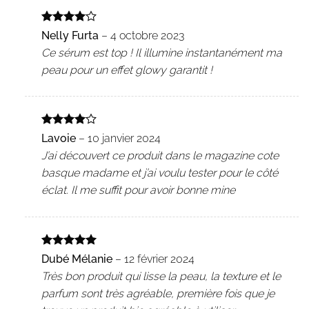
Note
4
Nelly Furta
–
4 octobre 2023
sur 5
Ce sérum est top ! Il illumine instantanément ma
peau pour un effet glowy garantit !
Note
4
Lavoie
–
10 janvier 2024
sur 5
J’ai découvert ce produit dans le magazine cote
basque madame et j’ai voulu tester pour le côté
éclat. Il me suffit pour avoir bonne mine
Note
5
sur
Dubé Mélanie
–
12 février 2024
5
Très bon produit qui lisse la peau, la texture et le
parfum sont très agréable, première fois que je