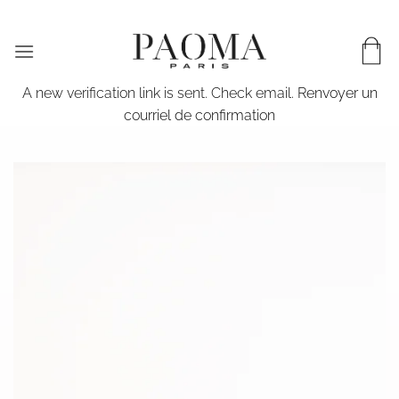
Passer
LIVRAISON WORLDWIDE & EN 72H EN FRANCE
au
contenu
A new verification link is sent. Check email.
Renvoyer un
courriel de confirmation