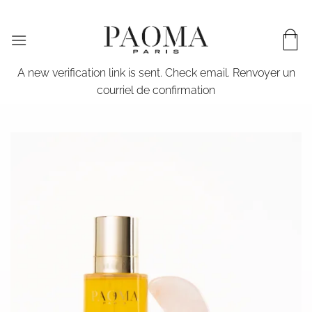
Passer
LIVRAISON WORLDWIDE & EN 72H EN FRANCE
au
contenu
A new verification link is sent. Check email.
Renvoyer un
courriel de confirmation