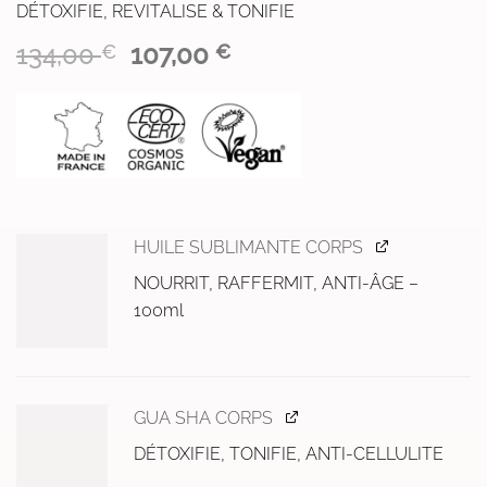
DÉTOXIFIE, REVITALISE & TONIFIE
Le
Le
134,00
107,00
€
€
prix
prix
initial
actuel
était :
est :
134,00 €.
107,00 €.
HUILE SUBLIMANTE CORPS
NOURRIT, RAFFERMIT, ANTI-
ÂGE –
100ml
GUA SHA CORPS
DÉTOXIFIE, TONIFIE, ANTI-CELLULITE