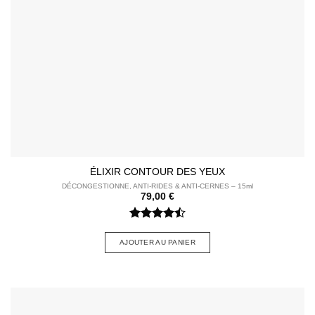
ÉLIXIR CONTOUR DES YEUX
DÉCONGESTIONNE, ANTI-RIDES & ANTI-CERNES – 15ml
79,00
€
Note
4.5
sur 5
AJOUTER AU PANIER