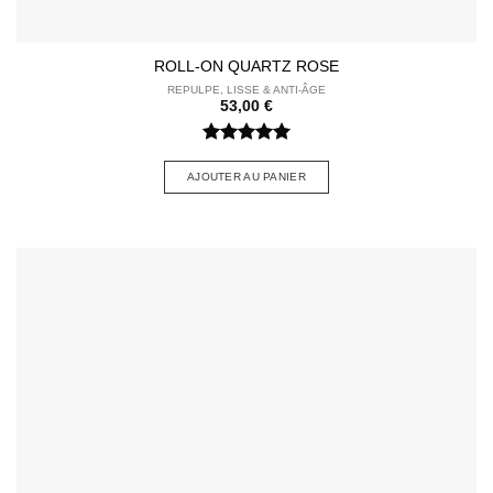
ROLL-ON QUARTZ ROSE
REPULPE, LISSE & ANTI-ÂGE
53,00
€
Note
5
sur
5
AJOUTER AU PANIER