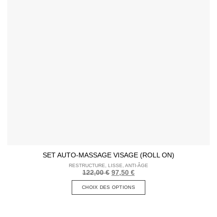
SET AUTO-MASSAGE VISAGE (ROLL ON)
RESTRUCTURE, LISSE, ANTI-ÂGE
Le
Le
122,00
€
97,50
€
prix
prix
initial
actuel
CHOIX DES OPTIONS
était :
est :
122,00 €.
97,50 €.