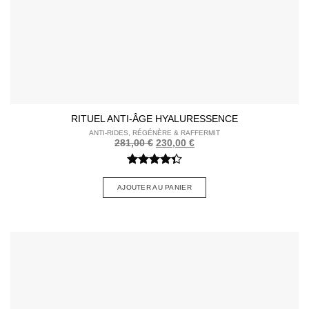
RITUEL ANTI-ÂGE HYALURESSENCE
ANTI-RIDES, RÉGÉNÈRE & RAFFERMIT
Le
Le
281,00
€
230,00
€
prix
prix
initial
actuel
était :
est :
Note
4.33
281,00 €.
230,00 €.
sur 5
AJOUTER AU PANIER