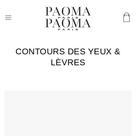
Passer
LIVRAISON WORLDWIDE & EN 72H EN FRANCE
au
contenu
CONTOURS DES YEUX &
LÈVRES