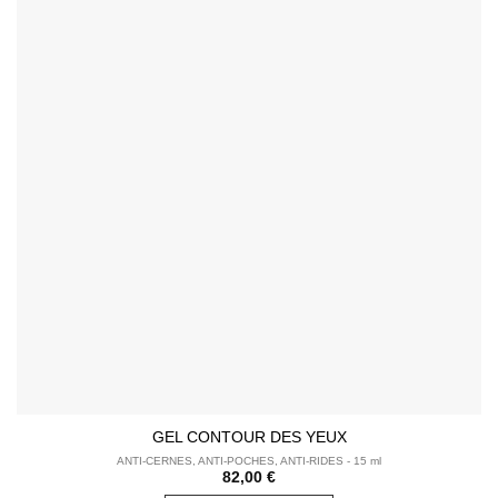
Ce
GEL CONTOUR DES YEUX
produit
ANTI-CERNES, ANTI-POCHES, ANTI-RIDES - 15 ml
82,00
€
a