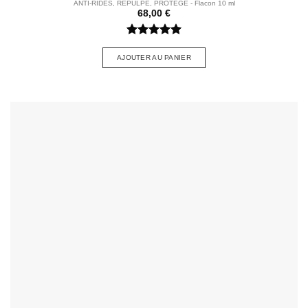
ANTI-RIDES, REPULPE, PROTÈGE - Flacon 10 ml
68,00
€
Note
5
sur
5
AJOUTER AU PANIER