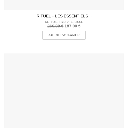
RITUEL « LES ESSENTIELS »
NETTOIE, HYDRATE, LISSE
Le
Le
266,00
€
187,00
€
prix
prix
initial
actuel
AJOUTER AU PANIER
était :
est :
266,00 €.
187,00 €.