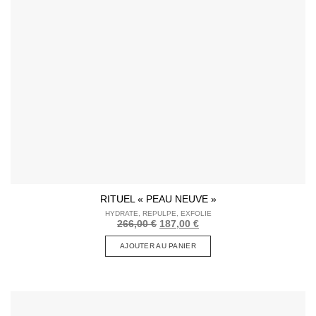
RITUEL « PEAU NEUVE »
HYDRATE, REPULPE, EXFOLIE
Le
Le
266,00
€
187,00
€
prix
prix
initial
actuel
AJOUTER AU PANIER
était :
est :
266,00 €.
187,00 €.