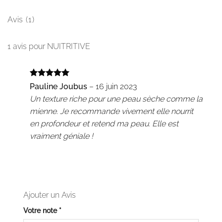
Avis (1)
1 avis pour
NUITRITIVE
Note
5
sur
Pauline Joubus
–
16 juin 2023
5
Un texture riche pour une peau sèche comme la
mienne. Je recommande vivement elle nourrit
en profondeur et retend ma peau. Elle est
vraiment géniale !
Ajouter un Avis
Votre note
*