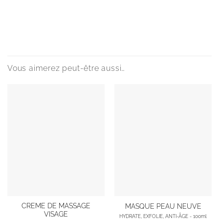
Vous aimerez peut-être aussi…
Ce
Ce
CREME DE MASSAGE
MASQUE PEAU NEUVE
VISAGE
produit
produit
HYDRATE, EXFOLIE, ANTI-ÂGE - 100ml