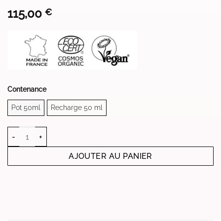
notation
115,00
€
client
Contenance
Pot 50ml
Recharge 50 ml
quantité de NUITRITIVE
AJOUTER AU PANIER