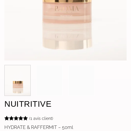
NUITRITIVE
(
1
avis client)
Noté
1
5
sur
HYDRATE & RAFFERMIT – 50ml
5 basé sur