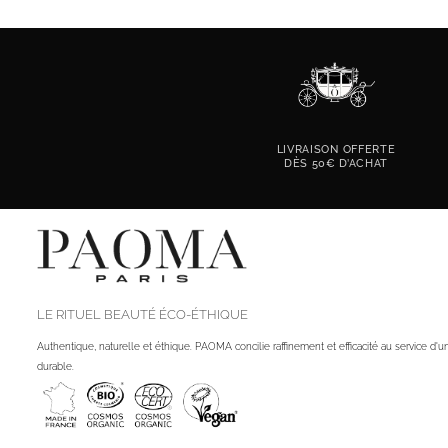
LIVRAISON OFFERTE
DÈS 50€ D’ACHAT
LE RITUEL BEAUTÉ ÉCO-ÉTHIQUE
Authentique, naturelle et éthique. PAOMA concilie raffinement et efficacité au service d'u
durable.