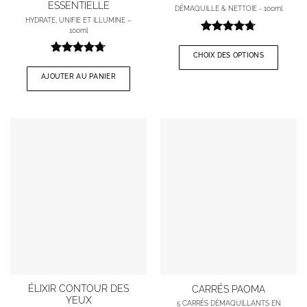
ESSENTIELLE
produit
DÉMAQUILLE & NETTOIE - 100ml
a
HYDRATE, UNIFIE ET ILLUMINE –
100ml
plusieurs
Note
4.71
variations.
sur 5
CHOIX DES OPTIONS
Note
4.67
Les
sur 5
AJOUTER AU PANIER
options
peuvent
être
choisies
sur
la
page
du
produit
ÉLIXIR CONTOUR DES
CARRÉS PAOMA
YEUX
5 CARRÉS DÉMAQUILLANTS EN