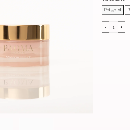
Pot 50ml
R
quantité de 