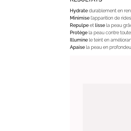
Hydrate
durablement en renfo
Minimise
l’apparition de ride
Repulpe
et
lisse
la peau grâ
Protège
la peau contre toute
Illumine
le teint en amélioran
Apaise
la peau en profondeur 