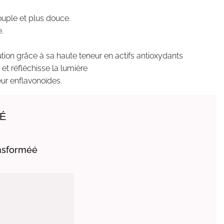
ouple et plus douce.
e.
ution grâce à sa haute teneur en actifs antioxydants
e et réfléchisse la lumière
eur enflavonoïdes.
É
ansforméé