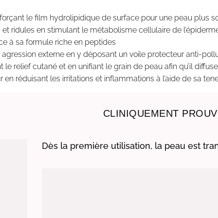
rçant le film hydrolipidique de surface pour une peau plus s
s et ridules en stimulant le métabolisme cellulaire de l’épiderm
ce à sa formule riche en peptides
 agression externe en y déposant un voile protecteur anti-poll
t le relief cutané et en unifiant le grain de peau afin qu’il diffus
en réduisant les irritations et inflammations à l’aide de sa ten
CLINIQUEMENT PROUV
Dès la première utilisation, la peau est tr