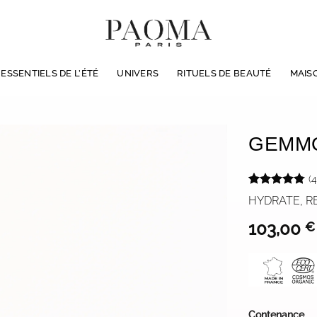
LIVRAISON WORLDWIDE & EN 72H EN FRANCE
ESSENTIELS DE L’ÉTÉ
UNIVERS
RITUELS DE BEAUTÉ
MAIS
GEMM
(
4
Noté
4
4.75
HYDRATE, RE
sur 5 basé
sur
103,00
€
notations
client
Contenance